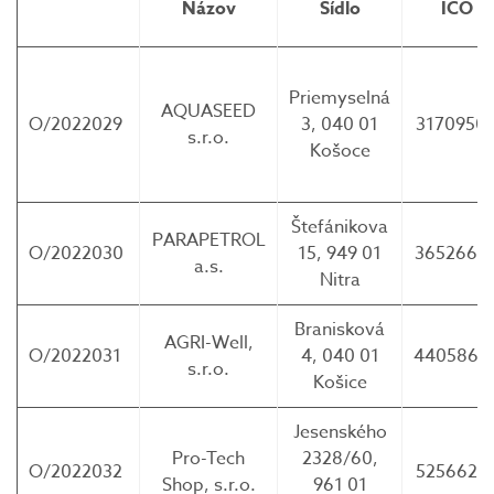
Názov
Sídlo
IČO
Priemyselná
AQUASEED
O/2022029
3, 040 01
3170950
s.r.o.
Košoce
Štefánikova
PARAPETROL
O/2022030
15, 949 01
3652660
a.s.
Nitra
Branisková
AGRI-Well,
O/2022031
4, 040 01
4405866
s.r.o.
Košice
Jesenského
Pro-Tech
2328/60,
O/2022032
5256626
Shop, s.r.o.
961 01