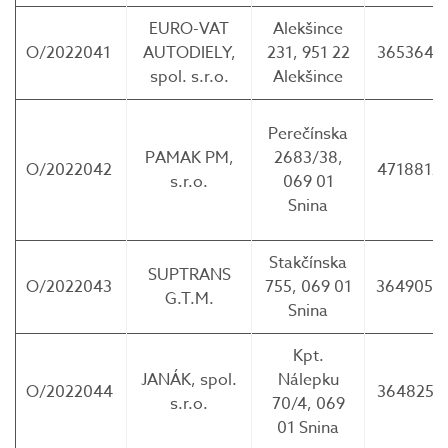
EURO-VAT
Alekšince
O/2022041
AUTODIELY,
231, 951 22
3653647
spol. s.r.o.
Alekšince
Perečínska
PAMAK PM,
2683/38,
O/2022042
4718812
s.r.o.
069 01
Snina
Stakčínska
SUPTRANS
O/2022043
755, 069 01
3649058
G.T.M.
Snina
Kpt.
JANÁK, spol.
Nálepku
O/2022044
3648250
s.r.o.
70/4, 069
01 Snina