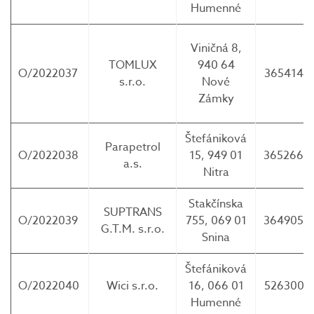
Humenné
Viničná 8,
TOMLUX
940 64
O/2022037
3654144
s.r.o.
Nové
Zámky
Štefániková
Parapetrol
O/2022038
15, 949 01
3652660
a.s.
Nitra
Stakčínska
SUPTRANS
O/2022039
755, 069 01
3649058
G.T.M. s.r.o.
Snina
Štefániková
O/2022040
Wici s.r.o.
16, 066 01
5263001
Humenné