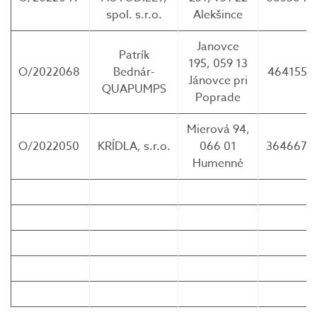
spol. s.r.o.
Alekšince
Janovce
Patrík
195, 059 13
O/2022068
Bednár-
4641551
Jánovce pri
QUAPUMPS
Poprade
Mierová 94,
O/2022050
KRÍDLA, s.r.o.
066 01
3646677
Humenné