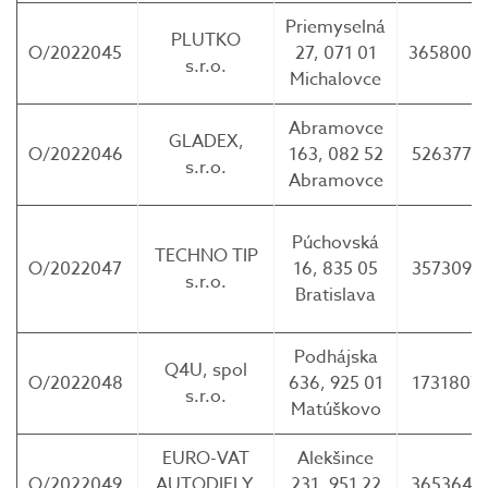
Priemyselná
PLUTKO
O/2022045
27, 071 01
3658004
s.r.o.
Michalovce
Abramovce
GLADEX,
O/2022046
163, 082 52
5263770
s.r.o.
Abramovce
Púchovská
TECHNO TIP
O/2022047
16, 835 05
3573092
s.r.o.
Bratislava
Podhájska
Q4U, spol
O/2022048
636, 925 01
1731807
s.r.o.
Matúškovo
EURO-VAT
Alekšince
O/2022049
AUTODIELY,
231, 951 22
3653647