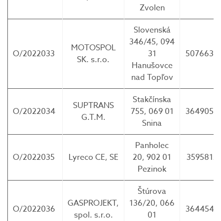
Zvolen
Slovenská
346/45, 094
MOTOSPOL
O/2022033
31
5076635
SK. s.r.o.
Hanušovce
nad Topľov
Stakčínska
SUPTRANS
O/2022034
755, 069 01
3649058
G.T.M.
Snina
Panholec
O/2022035
Lyreco CE, SE
20, 902 01
3595812
Pezinok
Štúrova
GASPROJEKT,
136/20, 066
O/2022036
3644549
spol. s.r.o.
01