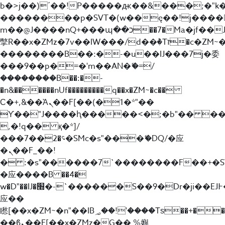
b�>j��)΄��!P�����ԫ��&���;�"k��B
��������p�SVT�(w��ę��!j����
m��@J����nQ+���պ��כ��7�Ma�jf��J��ͱ4j���Ѳ�
撆R��x�ZMz�7v��IW���/d��ٞ�Тז�c�ZM~�ji�� ߒ��sQz�����Ԡ��DW��3�De�n"��M�+/
��������B��:�-�u��IJ���7j�委
���9��p�=�'m��AN�ޭ�=/
��������B��:�-
�n&������nUf���������q��x�ZM~�
c��
Ϲ�+,&��Ὰܢ��F[��(�1�*"��
ϒ��"J����ԧ�����<�;�b"�� ���"j���
,�!q�� қ�*]/
���؝�2��7�SMc�s"���ޭ�DQ/�应
�ܢ��F_��!
� :�s"������7`��������F��+�SV
�应����B ��4�
w�D"��IJ�׭�-`������S��9�Dr�ji��EJ߅��gJ�
应��
矁[��x�ZM~�n"��IB؃��!'����Тѕ��+��(m��IK�ʭ�/|
��ϐܢ��F[��x�ZMz�G�� %嬩