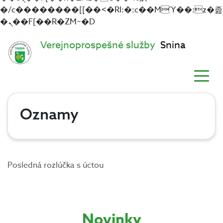
�/c��������[[��<�RI:�:c��MΎ��:z�졾
�ܢ��F[��R�ZM~�D
Verejnoprospešné služby
Snina
Oznamy
Posledná rozlúčka s úctou
Novinky