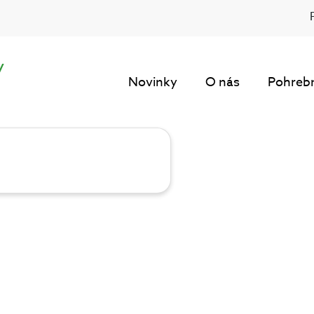
y
Novinky
O nás
Pohrebn