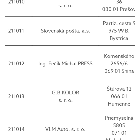
211010
36
s. r. o.
080 01 Prešov
Partiz. cesta 9
211011
Slovenská pošta, a.s.
975 99 B.
Bystrica
Komenského
211012
Ing. Fečík Michal PRESS
2656/6
069 01 Snina
Štúrova 12
G.B.KOLOR
211013
066 01
s. r. o.
Humenné
Priemyselná
5805
211014
VLM Auto, s. r. o.
071 01