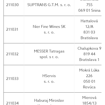
211030
SUPTRANS G.T.M. s. r. o.
755
069 01 Snina
Hattalová
Nier Fine Wines SK
12/A
211031
s. r. o.
831 03
Bratislava
Chalupkova 9
MESSER Tatragas
211032
819 44
spol. s r. o.
Bratislava 1
Mokrá Lúka
HServis
226
211033
s. r. o.
050 01
Revúca
Mierová
Haburaj Miroslav
211034
1854/13