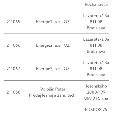
Rozhanovce
Lazaretská 3a
211065
Energie2, a.s., OZ
811 08
Bratislava
Lazaretská 3a
211066
Energie2, a.s., OZ
811 08
Bratislava
Lazaretská 3a
211067
Energie2, a.s., OZ
811 08
Bratislava
Jesenského
Vološin Peter
211068
2880/199
Predaj lesnej a záhr. tech.
069 01 Snina
P.O.BOX 75