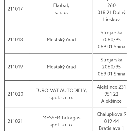
Ekobal,
260
211017
s. r. o.
018 21 Dolný
Lieskov
Strojárska
211018
Mestský úrad
2060/95
069 01 Snina
Strojárska
211019
Mestský úrad
2060/95
069 01 Snina
Alekšince 231
EURO-VAT AUTODIELY,
211020
951 22
spol. s r. o.
Alekšince
Chalupkova 9
MESSER Tatragas
211021
819 44
spol. s r. o.
Bratislava 1