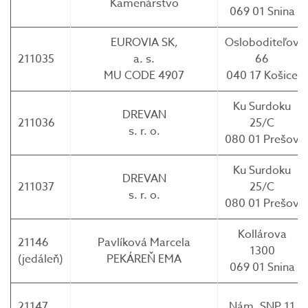
Kamenárstvo
069 01 Snina
EUROVIA SK,
Osloboditeľov
211035
a. s.
66
MU CODE 4907
040 17 Košice
Ku Surdoku
DREVAN
211036
25/C
s. r. o.
080 01 Prešov
Ku Surdoku
DREVAN
211037
25/C
s. r. o.
080 01 Prešov
Kollárova
21146
Pavlíková Marcela
1300
(jedáleň)
PEKÁREŇ EMA
069 01 Snina
21147
Nám. SNP 11