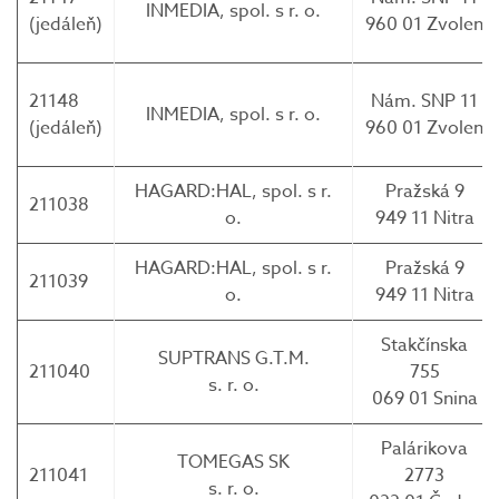
INMEDIA, spol. s r. o.
(jedáleň)
960 01 Zvolen
21148
Nám. SNP 11
INMEDIA, spol. s r. o.
(jedáleň)
960 01 Zvolen
HAGARD:HAL, spol. s r.
Pražská 9
211038
o.
949 11 Nitra
HAGARD:HAL, spol. s r.
Pražská 9
211039
o.
949 11 Nitra
Stakčínska
SUPTRANS G.T.M.
211040
755
s. r. o.
069 01 Snina
Palárikova
TOMEGAS SK
211041
2773
s. r. o.