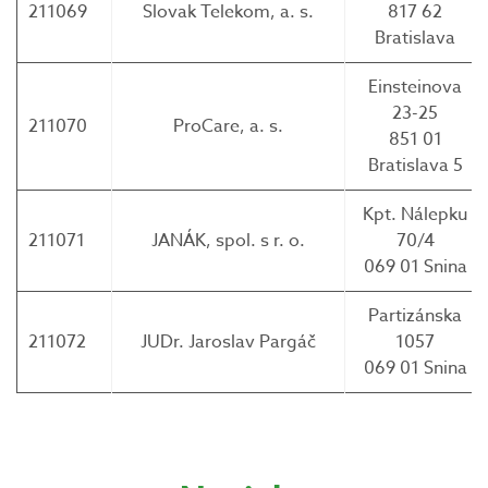
211069
Slovak Telekom, a. s.
817 62
Bratislava
Einsteinova
23-25
211070
ProCare, a. s.
851 01
Bratislava 5
Kpt. Nálepku
211071
JANÁK, spol. s r. o.
70/4
069 01 Snina
Partizánska
211072
JUDr. Jaroslav Pargáč
1057
069 01 Snina