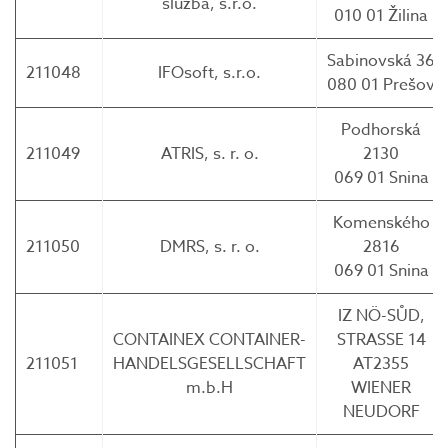
služba, s.r.o.
010 01 Žilina
Sabinovská 36
211048
IFOsoft, s.r.o.
080 01 Prešov
Podhorská
211049
ATRIS, s. r. o.
2130
069 01 Snina
Komenského
211050
DMRS, s. r. o.
2816
069 01 Snina
IZ NÖ-SŮD,
CONTAINEX CONTAINER-
STRASSE 14
211051
HANDELSGESELLSCHAFT
AT2355
m.b.H
WIENER
NEUDORF