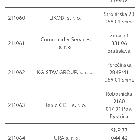
Prešov
Strojárska 20
211060
LIKOD, s. r. o.
069 01 Snina
Žitná 23
Commander Services
211061
831 06
s. r. o.
Bratislava
Perečínska
211062
KG-STAV GROUP, s. r. o.
2849/41
069 01 Snina
Robotnícka
2160
211063
Teplo GGE, s. r. o.
017 01 Pov.
Bystrica
SNP 77
211064
FURA s. r. o.
044 42