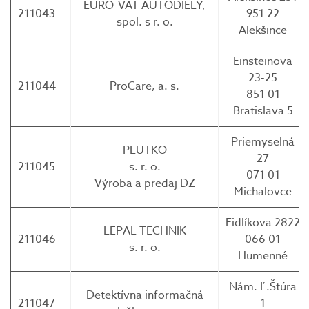
EURO-VAT AUTODIELY,
211043
951 22
spol. s r. o.
Alekšince
Einsteinova
23-25
211044
ProCare, a. s.
851 01
Bratislava 5
Priemyselná
PLUTKO
27
211045
s. r. o.
071 01
Výroba a predaj DZ
Michalovce
Fidlíkova 2822
LEPAL TECHNIK
211046
066 01
s. r. o.
Humenné
Nám. Ľ.Štúra
Detektívna informačná
211047
1