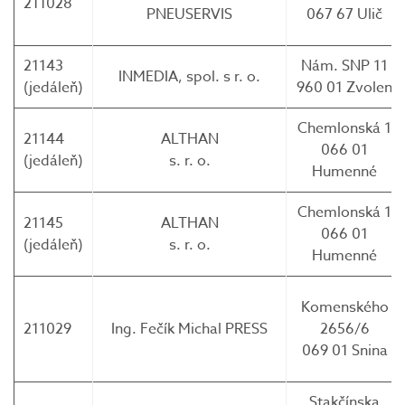
211028
PNEUSERVIS
067 67 Ulič
21143
Nám. SNP 11
INMEDIA, spol. s r. o.
(jedáleň)
960 01 Zvolen
Chemlonská 1
21144
ALTHAN
066 01
(jedáleň)
s. r. o.
Humenné
Chemlonská 1
21145
ALTHAN
066 01
(jedáleň)
s. r. o.
Humenné
Komenského
211029
Ing. Fečík Michal PRESS
2656/6
069 01 Snina
Stakčínska