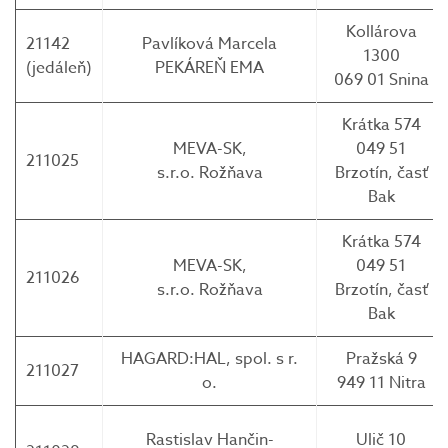
Kollárova
21142
Pavlíková Marcela
1300
(jedáleň)
PEKÁREŇ EMA
069 01 Snina
Krátka 574
MEVA-SK,
049 51
211025
s.r.o. Rožňava
Brzotín, časť
Bak
Krátka 574
MEVA-SK,
049 51
211026
s.r.o. Rožňava
Brzotín, časť
Bak
HAGARD:HAL, spol. s r.
Pražská 9
211027
o.
949 11 Nitra
Rastislav Hančin-
Ulič 10