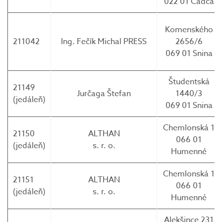
022 01 Čadca
Komenského
211042
Ing. Fečík Michal PRESS
2656/6
069 01 Snina
Študentská
21149
Jurčaga Štefan
1440/3
(jedáleň)
069 01 Snina
Chemlonská 1
21150
ALTHAN
066 01
(jedáleň)
s. r. o.
Humenné
Chemlonská 1
21151
ALTHAN
066 01
(jedáleň)
s. r. o.
Humenné
Alekšince 231