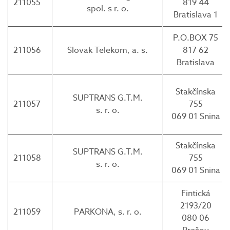
211055
819 44
spol. s r. o.
Bratislava 1
P.O.BOX 75
211056
Slovak Telekom, a. s.
817 62
Bratislava
Stakčínska
SUPTRANS G.T.M.
211057
755
s. r. o.
069 01 Snina
Stakčínska
SUPTRANS G.T.M.
211058
755
s. r. o.
069 01 Snina
Fintická
2193/20
211059
PARKONA, s. r. o.
080 06