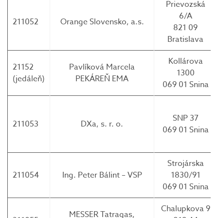
Prievozská
6/A
211052
Orange Slovensko, a.s.
821 09
Bratislava
Kollárova
21152
Pavlíková Marcela
1300
(jedáleň)
PEKÁREŇ EMA
069 01 Snina
SNP 37
211053
DXa, s. r. o.
069 01 Snina
Strojárska
211054
Ing. Peter Bálint – VSP
1830/91
069 01 Snina
Chalupkova 9
MESSER Tatragas,