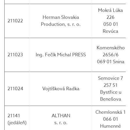
Mokrá Lúka
Herman Slovakia
226
211022
Production, s. r. o.
050 01
Revúca
Komenského
211023
Ing. Fečík Michal PRESS
2656/6
069 01 Snina
Semovice 7
257 51
211024
Vojtíšková Radka
Bystřice u
Benešova
Chemlonská 1
21141
ALTHAN
066 01
(jedáleň)
s. r. o.
Humenné