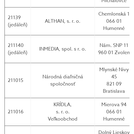
Michalovce
Chemlonská 1
21139
ALTHAN, s. r. o.
066 01
(jedáleň)
Humenné
211140
Nám. SNP 11
INMEDIA, spol. s r. o.
(jedáleň)
960 01 Zvolen
Mlynské Nivy
Národná diaľničná
45
211015
spoločnosť
821 09
Bratislava
KRÍDLA,
Mierova 94
211016
s. r. o.
066 01
Veľkoobchod
Humenné
Dolný Lieskov