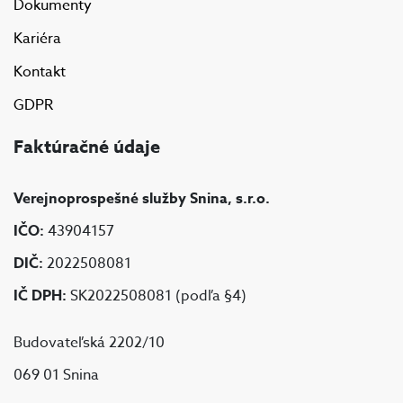
Dokumenty
Kariéra
Kontakt
GDPR
Faktúračné údaje
Verejnoprospešné služby Snina, s.r.o.
IČO:
43904157
DIČ:
2022508081
IČ DPH:
SK2022508081 (podľa §4)
Budovateľská 2202/10
069 01 Snina