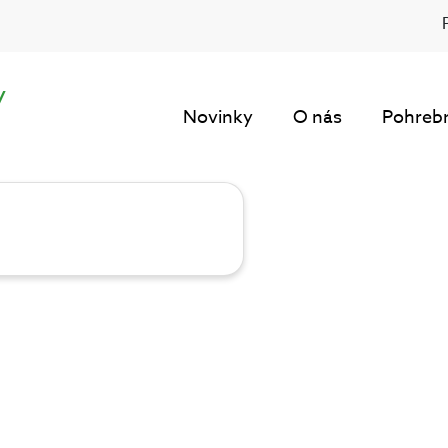
y
Novinky
O nás
Pohrebn