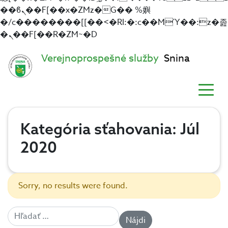
��ϐܢ��F[��x�ZMz�G�� %嬩
�/c��������[[��<�RI:�:c��MΎ��:z�졾
�ܢ��F[��R�ZM~�D
Verejnoprospešné služby
Snina
Kategória sťahovania:
Júl
2020
Sorry, no results were found.
Hľadať: