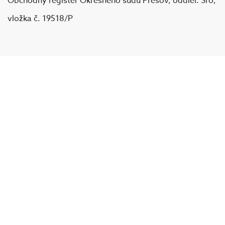
Obchodný register Okresného súdu Prešov, oddiel: Sro,
vložka č. 19518/P