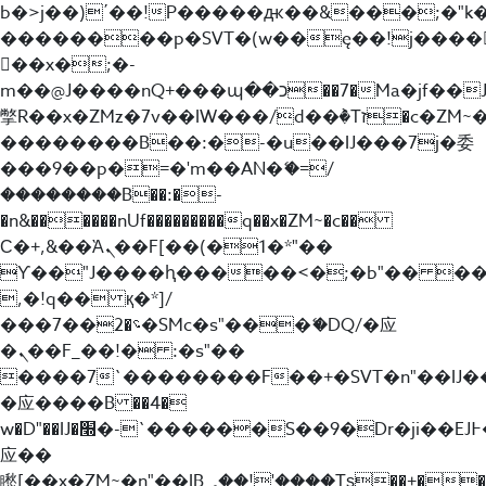
b�>j��)΄��!P�����ԫ��&���;�"k��B
��������p�SVT�(w��ę��!j����
��x�;�-
m��@J����nQ+���պ��כ��7�Ma�jf��J��ͱ4j���Ѳ�
撆R��x�ZMz�7v��IW���/d��ٞ�Тז�c�ZM~�ji�� ߒ��sQz�����Ԡ��DW��3�De�n"��M�+/
��������B��:�-�u��IJ���7j�委
���9��p�=�'m��AN�ޭ�=/
��������B��:�-
�n&������nUf���������q��x�ZM~�
c��
Ϲ�+,&��Ὰܢ��F[��(�1�*"��
ϒ��"J����ԧ�����<�;�b"�� ���"j���
,�!q�� қ�*]/
���؝�2��7�SMc�s"���ޭ�DQ/�应
�ܢ��F_��!� :�s"��
����7`��������F��+�SVT�n"��IJ�
�应����B ��4�
w�D"��IJ�׭�-`������S��9�Dr�ji��EJ߅��gJ�
应��
矁[��x�ZM~�n"��IB؃��!'����Тѕ��+��(m��IK�ʭ�/|